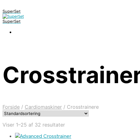
SuperSet
SuperSet
Crosstraine
Forside
/
Cardiomaskiner
/
Crosstrainere
Viser 1–25 af 32 resultater