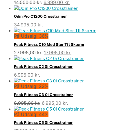
Den
Den
14.000,00
kr.
6.999,00
kr.
oprindelige
aktuelle
pris
pris
Odin Pro C1200 Crosstrainer
var:
er:
34.995,00
kr.
14.000,00 kr..
6.999,00 kr..
På Udsalg! 36%
Peak Fitness C10 Med Stor Tft Skærm
Den
Den
27.995,00
kr.
17.995,00
kr.
oprindelige
aktuelle
pris
pris
Peak Fitness C2 0i Crosstrainer
var:
er:
6.995,00
kr.
27.995,00 kr..
17.995,00 kr..
På Udsalg! 22%
Peak Fitness C3 0i Crosstrainer
Den
Den
8.995,00
kr.
6.995,00
kr.
oprindelige
aktuelle
På Udsalg! 44%
pris
pris
var:
er:
Peak Fitness C5 0i Crosstrainer
8.995,00 kr..
6.995,00 kr..