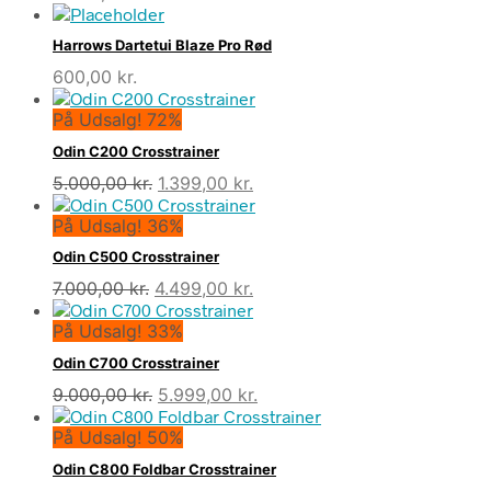
Harrows Dartetui Blaze Pro Rød
600,00
kr.
På Udsalg! 72%
Odin C200 Crosstrainer
Den
Den
5.000,00
kr.
1.399,00
kr.
oprindelige
aktuelle
På Udsalg! 36%
pris
pris
var:
er:
Odin C500 Crosstrainer
5.000,00 kr..
1.399,00 kr..
Den
Den
7.000,00
kr.
4.499,00
kr.
oprindelige
aktuelle
På Udsalg! 33%
pris
pris
var:
er:
Odin C700 Crosstrainer
7.000,00 kr..
4.499,00 kr..
Den
Den
9.000,00
kr.
5.999,00
kr.
oprindelige
aktuelle
På Udsalg! 50%
pris
pris
var:
er:
Odin C800 Foldbar Crosstrainer
9.000,00 kr..
5.999,00 kr..