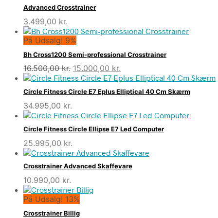
Advanced Crosstrainer
3.499,00
kr.
På Udsalg! 9%
Bh Cross1200 Semi-professional Crosstrainer
Den
Den
16.500,00
kr.
15.000,00
kr.
oprindelige
aktuelle
pris
pris
Circle Fitness Circle E7 Eplus Elliptical 40 Cm Skærm
var:
er:
34.995,00
kr.
16.500,00 kr..
15.000,00 kr..
Circle Fitness Circle Ellipse E7 Led Computer
25.995,00
kr.
Crosstrainer Advanced Skaffevare
10.990,00
kr.
På Udsalg! 13%
Crosstrainer Billig