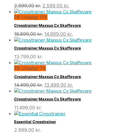
Den
Den
2.999,00
kr.
2.599,00
kr.
oprindelige
aktuelle
På Udsalg! 11%
pris
pris
var:
er:
Crosstrainer Maxxus Cx Skaffevare
2.999,00 kr..
2.599,00 kr..
Den
Den
16.899,00
kr.
14.999,00
kr.
oprindelige
aktuelle
pris
pris
Crosstrainer Maxxus Cx Skaffevare
var:
er:
13.799,00
kr.
16.899,00 kr..
14.999,00 kr..
På Udsalg! 7%
Crosstrainer Maxxus Cx Skaffevare
Den
Den
14.499,00
kr.
13.499,00
kr.
oprindelige
aktuelle
pris
pris
Crosstrainer Maxxus Cx Skaffevare
var:
er:
11.499,00
kr.
14.499,00 kr..
13.499,00 kr..
Essential Crosstrainer
2.999,00
kr.