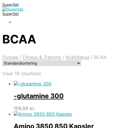
SuperSet
SuperSet
BCAA
Forside
/
Fitness & Træning
/
Kosttilskud
/
BCAA
Viser 19 resultater
-glutamine 300
159,00
kr.
Amino 3850 850 Kapsler