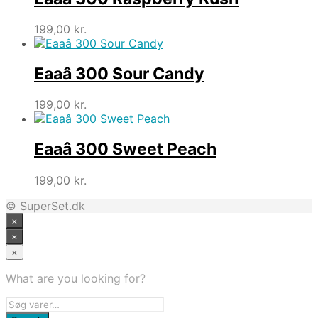
199,00
kr.
Eaaâ 300 Sour Candy
199,00
kr.
Eaaâ 300 Sweet Peach
199,00
kr.
© SuperSet.dk
×
×
×
What are you looking for?