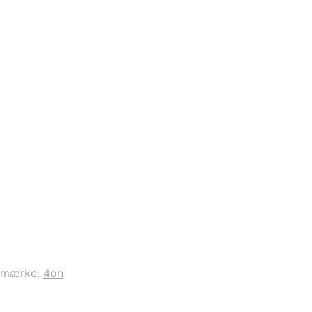
emærke:
4on