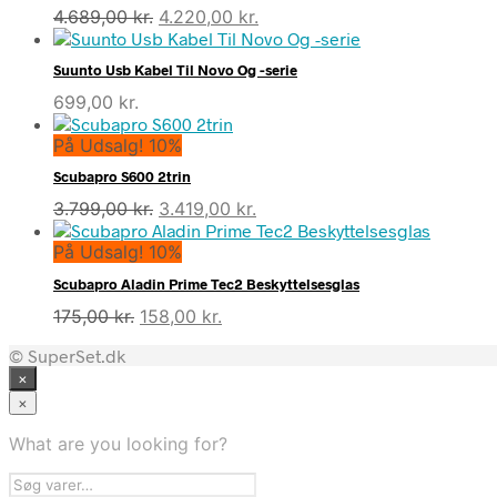
Den
Den
4.689,00
kr.
4.220,00
kr.
oprindelige
aktuelle
pris
pris
Suunto Usb Kabel Til Novo Og -serie
var:
er:
699,00
kr.
4.689,00 kr..
4.220,00 kr..
På Udsalg! 10%
Scubapro S600 2trin
Den
Den
3.799,00
kr.
3.419,00
kr.
oprindelige
aktuelle
På Udsalg! 10%
pris
pris
var:
er:
Scubapro Aladin Prime Tec2 Beskyttelsesglas
3.799,00 kr..
3.419,00 kr..
Den
Den
175,00
kr.
158,00
kr.
oprindelige
aktuelle
© SuperSet.dk
pris
pris
×
var:
er:
175,00 kr..
158,00 kr..
×
What are you looking for?