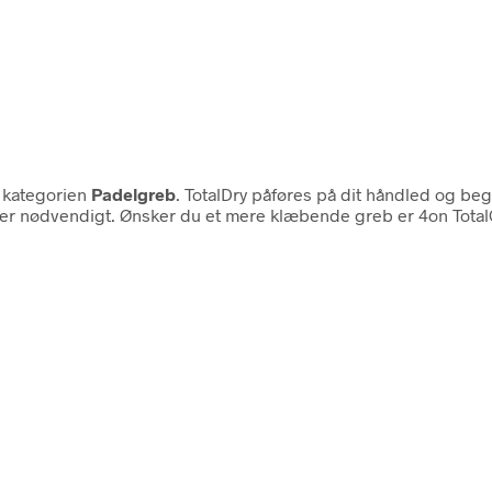
i kategorien
Padelgreb
. TotalDry påføres på dit håndled og beg
det er nødvendigt. Ønsker du et mere klæbende greb er 4on Tota