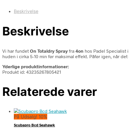
Beskrivelse
Beskrivelse
Vi har fundet
On Totaldry Spray
fra
4on
hos Padel Specialist 
huden i cirka 5-10 min før maksimal effekt. Påfør igen, når 
Yderlige produktinformationer:
Produkt id: 43235267805421
Relaterede varer
På Udsalg! 10%
Scubapro Bcd Seahawk