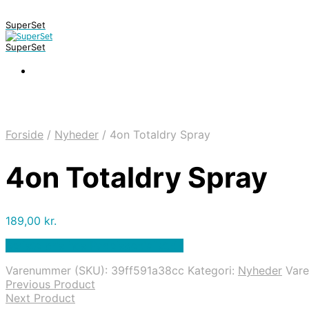
SuperSet
SuperSet
Forside
/
Nyheder
/
4on Totaldry Spray
4on Totaldry Spray
189,00
kr.
Bedste pris hos Padelspecialist.dk
Varenummer (SKU):
39ff591a38cc
Kategori:
Nyheder
Var
Previous Product
Next Product