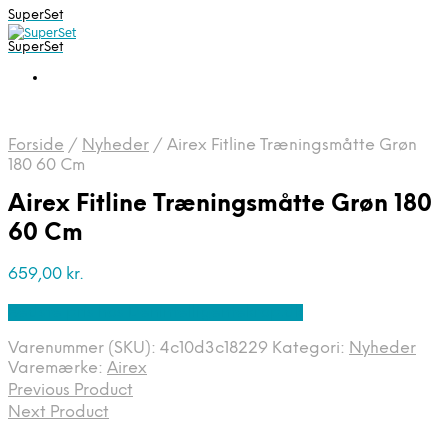
SuperSet
SuperSet
Forside
/
Nyheder
/
Airex Fitline Træningsmåtte Grøn
180 60 Cm
Airex Fitline Træningsmåtte Grøn 180
60 Cm
659,00
kr.
Bedste pris hos Denintelligentekrop.dk
Varenummer (SKU):
4c10d3c18229
Kategori:
Nyheder
Varemærke:
Airex
Previous Product
Next Product