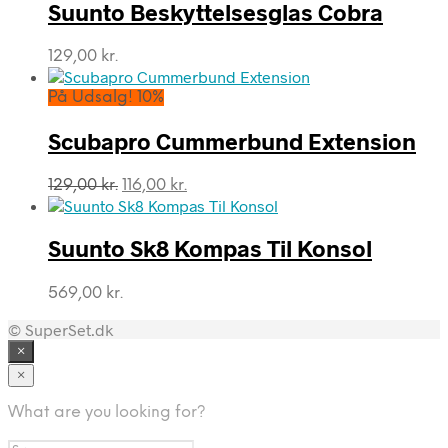
var:
er:
Suunto Beskyttelsesglas Cobra
4.689,00 kr..
4.220,00 kr..
129,00
kr.
På Udsalg! 10%
Scubapro Cummerbund Extension
Den
Den
129,00
kr.
116,00
kr.
oprindelige
aktuelle
pris
pris
var:
er:
Suunto Sk8 Kompas Til Konsol
129,00 kr..
116,00 kr..
569,00
kr.
© SuperSet.dk
×
×
What are you looking for?