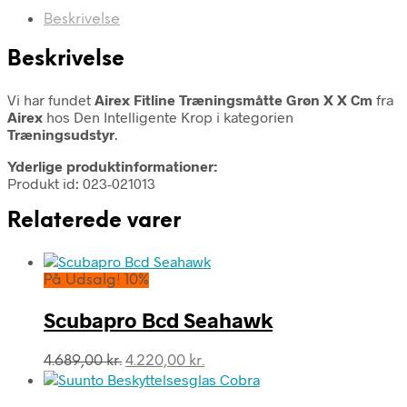
Beskrivelse
Beskrivelse
Vi har fundet
Airex Fitline Træningsmåtte Grøn X X Cm
fra
Airex
hos Den Intelligente Krop i kategorien
Træningsudstyr
.
Yderlige produktinformationer:
Produkt id: 023-021013
Relaterede varer
På Udsalg! 10%
Scubapro Bcd Seahawk
Den
Den
4.689,00
kr.
4.220,00
kr.
oprindelige
aktuelle
pris
pris