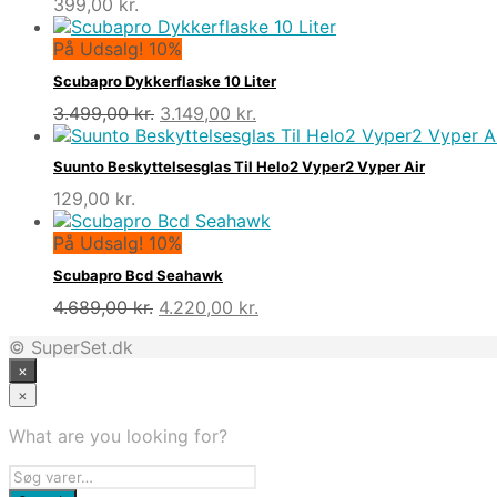
399,00
kr.
På Udsalg! 10%
Scubapro Dykkerflaske 10 Liter
Den
Den
3.499,00
kr.
3.149,00
kr.
oprindelige
aktuelle
pris
pris
Suunto Beskyttelsesglas Til Helo2 Vyper2 Vyper Air
var:
er:
129,00
kr.
3.499,00 kr..
3.149,00 kr..
På Udsalg! 10%
Scubapro Bcd Seahawk
Den
Den
4.689,00
kr.
4.220,00
kr.
oprindelige
aktuelle
© SuperSet.dk
pris
pris
×
var:
er:
4.689,00 kr..
4.220,00 kr..
×
What are you looking for?