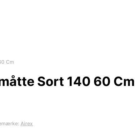
 60 Cm
småtte Sort 140 60 Cm
emærke:
Airex