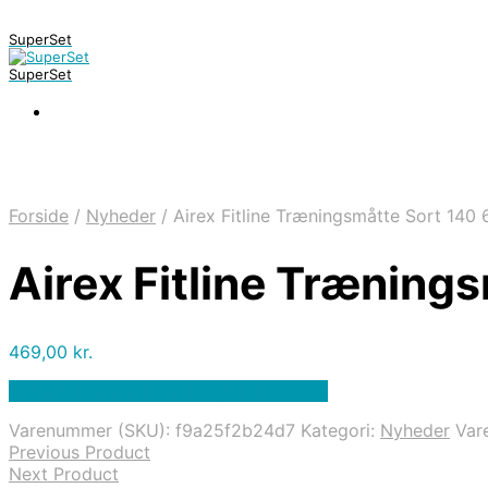
SuperSet
SuperSet
Forside
/
Nyheder
/
Airex Fitline Træningsmåtte Sort 140
Airex Fitline Træning
469,00
kr.
Bedste pris hos Denintelligentekrop.dk
Varenummer (SKU):
f9a25f2b24d7
Kategori:
Nyheder
Var
Previous Product
Next Product