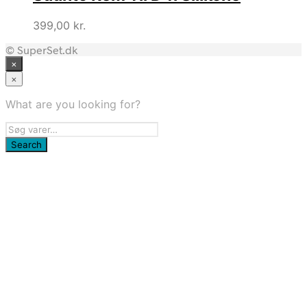
199,00 kr..
179,00 kr..
399,00
kr.
© SuperSet.dk
×
×
What are you looking for?