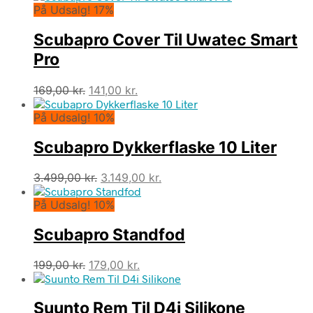
På Udsalg! 17%
Scubapro Cover Til Uwatec Smart
Pro
Den
Den
169,00
kr.
141,00
kr.
oprindelige
aktuelle
På Udsalg! 10%
pris
pris
var:
er:
Scubapro Dykkerflaske 10 Liter
169,00 kr..
141,00 kr..
Den
Den
3.499,00
kr.
3.149,00
kr.
oprindelige
aktuelle
På Udsalg! 10%
pris
pris
var:
er:
Scubapro Standfod
3.499,00 kr..
3.149,00 kr..
Den
Den
199,00
kr.
179,00
kr.
oprindelige
aktuelle
pris
pris
Suunto Rem Til D4i Silikone
var:
er: