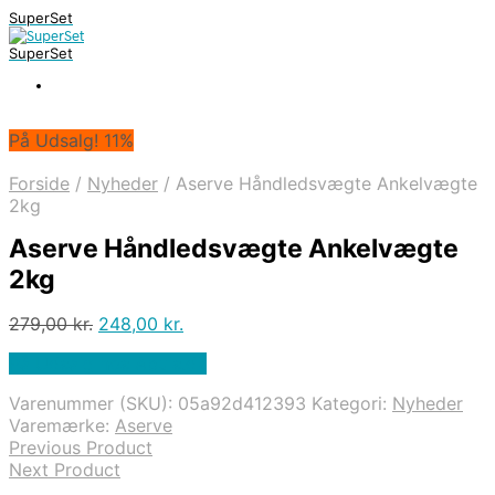
SuperSet
SuperSet
På Udsalg! 11%
Forside
/
Nyheder
/
Aserve Håndledsvægte Ankelvægte
2kg
Aserve Håndledsvægte Ankelvægte
2kg
Den
Den
279,00
kr.
248,00
kr.
oprindelige
aktuelle
På Udsalg hos Apuls.dk
pris
pris
var:
er:
Varenummer (SKU):
05a92d412393
Kategori:
Nyheder
279,00 kr..
248,00 kr..
Varemærke:
Aserve
Previous Product
Next Product