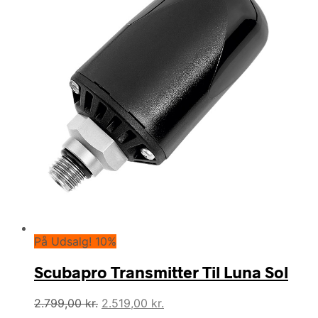
På Udsalg! 10%
Scubapro Transmitter Til Luna Sol
Den
Den
2.799,00
kr.
2.519,00
kr.
oprindelige
aktuelle