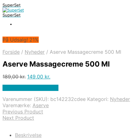
SuperSet
SuperSet
På Udsalg! 21%
Forside
/
Nyheder
/
Aserve Massagecreme 500 Ml
Aserve Massagecreme 500 Ml
Den
Den
189,00
kr.
149,00
kr.
oprindelige
aktuelle
På Udsalg hos Apuls.dk
pris
pris
var:
er:
Varenummer (SKU):
bc142232cdee
Kategori:
Nyheder
189,00 kr..
149,00 kr..
Varemærke:
Aserve
Previous Product
Next Product
Beskrivelse