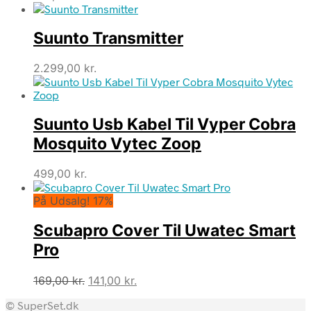
Suunto Transmitter
2.299,00
kr.
Suunto Usb Kabel Til Vyper Cobra
Mosquito Vytec Zoop
499,00
kr.
På Udsalg! 17%
Scubapro Cover Til Uwatec Smart
Pro
Den
Den
169,00
kr.
141,00
kr.
oprindelige
aktuelle
© SuperSet.dk
pris
pris