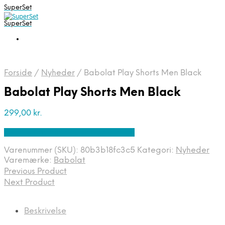
SuperSet
SuperSet
Forside
/
Nyheder
/
Babolat Play Shorts Men Black
Babolat Play Shorts Men Black
299,00
kr.
Bedste pris hos Padelspecialist.dk
Varenummer (SKU):
80b3b18fc3c5
Kategori:
Nyheder
Varemærke:
Babolat
Previous Product
Next Product
Beskrivelse