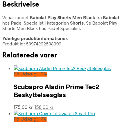
Beskrivelse
Vi har fundet
Babolat Play Shorts Men Black
fra
Babolat
hos Padel Specialist i kategorien
Shorts
. Se Babolat Play
Shorts Men Black hos Padel Specialist.
Yderlige produktinformationer:
Produkt id: 50974292508999
Relaterede varer
På Udsalg! 10%
Scubapro Aladin Prime Tec2
Beskyttelsesglas
Den
Den
175,00
kr.
158,00
kr.
oprindelige
aktuelle
pris
pris
På Udsalg! 17%
var:
er: