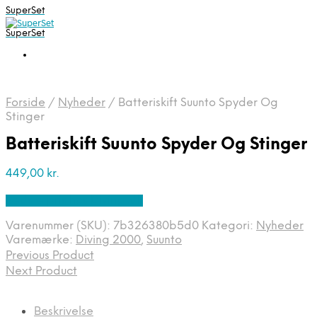
SuperSet
SuperSet
Forside
/
Nyheder
/
Batteriskift Suunto Spyder Og
Stinger
Batteriskift Suunto Spyder Og Stinger
449,00
kr.
Bedste pris hos Diving .dk
Varenummer (SKU):
7b326380b5d0
Kategori:
Nyheder
Varemærke:
Diving 2000
,
Suunto
Previous Product
Next Product
Beskrivelse