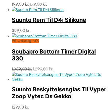
Den
Den
199,00
kr.
179,00
kr.
oprindelige
aktuelle
pris
pris
var:
er:
Suunto Rem Til D4i Silikone
199,00 kr..
179,00 kr..
399,00
kr.
På Udsalg! 6%
Scubapro Bottom Timer Digital
330
Den
Den
1.389,00
kr.
1.299,00
kr.
oprindelige
aktuelle
pris
pris
var:
er:
Suunto Beskyttelsesglas Til Vyper
1.389,00 kr..
1.299,00 kr..
Zoop Vytec Ds Gekko
129,00
kr.