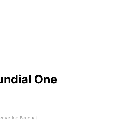
undial One
remærke:
Beuchat