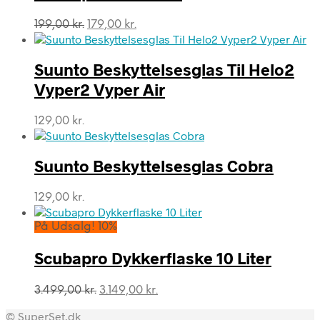
Den
Den
199,00
kr.
179,00
kr.
oprindelige
aktuelle
pris
pris
var:
er:
Suunto Beskyttelsesglas Til Helo2
199,00 kr..
179,00 kr..
Vyper2 Vyper Air
129,00
kr.
Suunto Beskyttelsesglas Cobra
129,00
kr.
På Udsalg! 10%
Scubapro Dykkerflaske 10 Liter
Den
Den
3.499,00
kr.
3.149,00
kr.
oprindelige
aktuelle
© SuperSet.dk
pris
pris