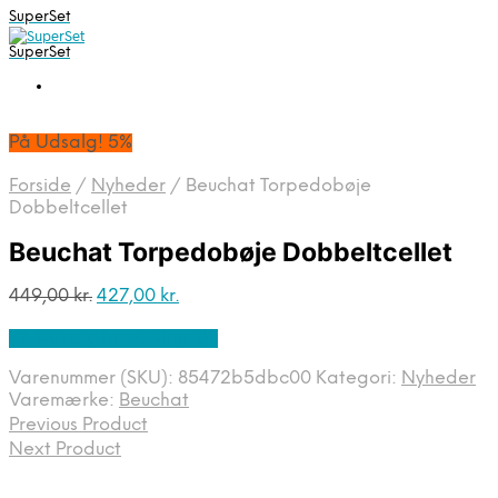
SuperSet
SuperSet
På Udsalg! 5%
Forside
/
Nyheder
/
Beuchat Torpedobøje
Dobbeltcellet
Beuchat Torpedobøje Dobbeltcellet
Den
Den
449,00
kr.
427,00
kr.
oprindelige
aktuelle
På Udsalg hos Diving .dk
pris
pris
var:
er:
Varenummer (SKU):
85472b5dbc00
Kategori:
Nyheder
449,00 kr..
427,00 kr..
Varemærke:
Beuchat
Previous Product
Next Product