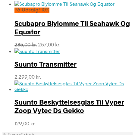
oprindelige
aktuelle
pris
pris
På Udsalg! 10%
var:
er:
199,00 kr..
179,00 kr..
Scubapro Blylomme Til Seahawk Og
Equator
Den
Den
285,00
kr.
257,00
kr.
oprindelige
aktuelle
pris
pris
var:
er:
Suunto Transmitter
285,00 kr..
257,00 kr..
2.299,00
kr.
Suunto Beskyttelsesglas Til Vyper
Zoop Vytec Ds Gekko
129,00
kr.
© SuperSet.dk