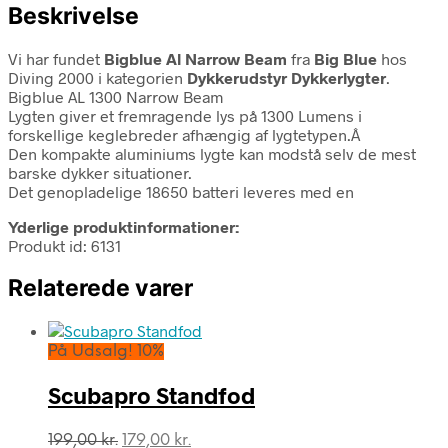
Beskrivelse
Vi har fundet
Bigblue Al Narrow Beam
fra
Big Blue
hos
Diving 2000 i kategorien
Dykkerudstyr Dykkerlygter
.
Bigblue AL 1300 Narrow Beam
Lygten giver et fremragende lys på 1300 Lumens i
forskellige keglebreder afhængig af lygtetypen.Â
Den kompakte aluminiums lygte kan modstå selv de mest
barske dykker situationer.
Det genopladelige 18650 batteri leveres med en
Yderlige produktinformationer:
Produkt id: 6131
Relaterede varer
På Udsalg! 10%
Scubapro Standfod
Den
Den
199,00
kr.
179,00
kr.