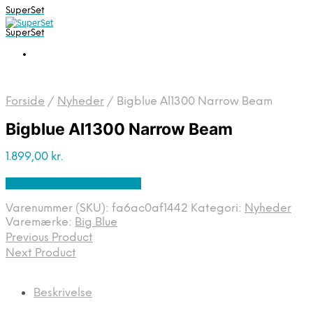
SuperSet
SuperSet
Forside
/
Nyheder
/
Bigblue Al1300 Narrow Beam
Bigblue Al1300 Narrow Beam
1.899,00
kr.
Bedste pris hos Diving .dk
Varenummer (SKU):
fa6ac0af1442
Kategori:
Nyheder
Varemærke:
Big Blue
Previous Product
Next Product
Beskrivelse