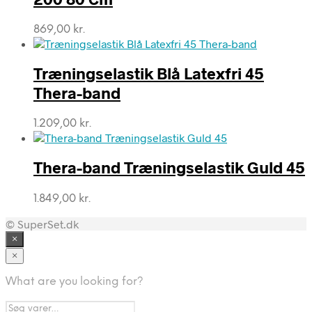
869,00
kr.
Træningselastik Blå Latexfri 45
Thera-band
1.209,00
kr.
Thera-band Træningselastik Guld 45
1.849,00
kr.
© SuperSet.dk
×
×
What are you looking for?