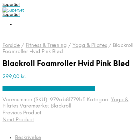
SuperSet
SuperSet
Forside
/
Fitness & Træning
/
Yoga & Pilates
/
Blackroll
Foamroller Hvid Pink Blød
Blackroll Foamroller Hvid Pink Blød
299,00
kr.
Bedste pris hos Denintelligentekrop.dk
Varenummer (SKU):
979ab81779b5
Kategori:
Yoga &
Pilates
Varemærke:
Blackroll
Previous Product
Next Product
Beskrivelse