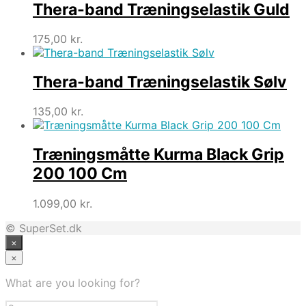
Thera-band Træningselastik Guld
175,00
kr.
Thera-band Træningselastik Sølv
135,00
kr.
Træningsmåtte Kurma Black Grip
200 100 Cm
1.099,00
kr.
© SuperSet.dk
×
×
What are you looking for?