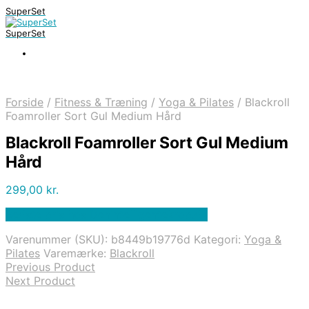
SuperSet
SuperSet
Forside
/
Fitness & Træning
/
Yoga & Pilates
/
Blackroll
Foamroller Sort Gul Medium Hård
Blackroll Foamroller Sort Gul Medium
Hård
299,00
kr.
Bedste pris hos Denintelligentekrop.dk
Varenummer (SKU):
b8449b19776d
Kategori:
Yoga &
Pilates
Varemærke:
Blackroll
Previous Product
Next Product