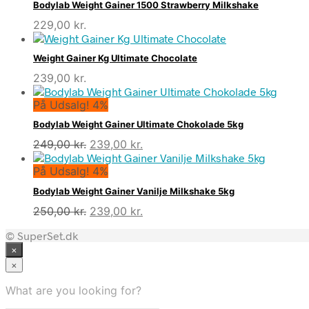
Bodylab Weight Gainer 1500 Strawberry Milkshake
229,00
kr.
Weight Gainer Kg Ultimate Chocolate
239,00
kr.
På Udsalg! 4%
Bodylab Weight Gainer Ultimate Chokolade 5kg
Den
Den
249,00
kr.
239,00
kr.
oprindelige
aktuelle
På Udsalg! 4%
pris
pris
var:
er:
Bodylab Weight Gainer Vanilje Milkshake 5kg
249,00 kr..
239,00 kr..
Den
Den
250,00
kr.
239,00
kr.
oprindelige
aktuelle
© SuperSet.dk
pris
pris
×
var:
er:
250,00 kr..
239,00 kr..
×
What are you looking for?