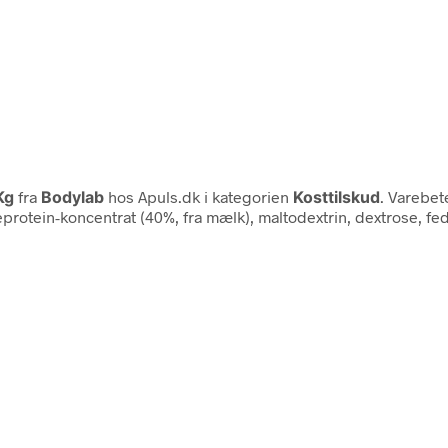
 Kg
fra
Bodylab
hos Apuls.dk i kategorien
Kosttilskud
. Varebet
eprotein-koncentrat (40%, fra mælk), maltodextrin, dextrose, f