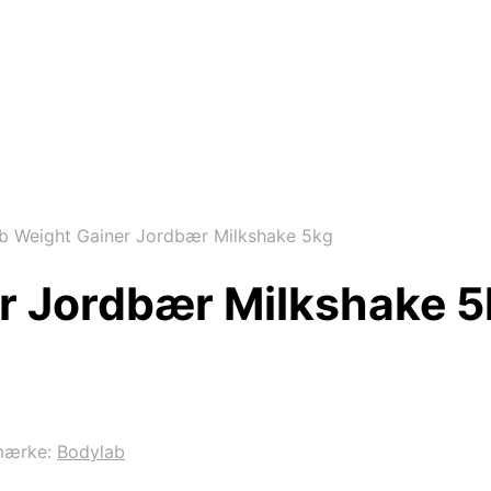
b Weight Gainer Jordbær Milkshake 5kg
r Jordbær Milkshake 5
mærke:
Bodylab