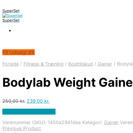
SuperSet
SuperSet
På Udsalg! 4%
Forside
/
Fitness & Træning
/
Kosttilskud
/
Gainer
/
Bodyla
Bodylab Weight Gaine
Den
Den
250,00
kr.
239,00
kr.
oprindelige
aktuelle
På Udsalg hos Apuls.dk
pris
pris
var:
er:
Varenummer (SKU):
1450a2941dea
Kategori:
Gainer
Vare
250,00 kr..
239,00 kr..
Previous Product