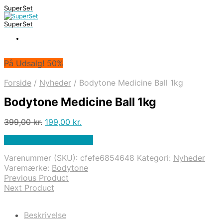
SuperSet
SuperSet
På Udsalg! 50%
Forside
/
Nyheder
/
Bodytone Medicine Ball 1kg
Bodytone Medicine Ball 1kg
Den
Den
399,00
kr.
199,00
kr.
oprindelige
aktuelle
På Udsalg hos Apuls.dk
pris
pris
var:
er:
Varenummer (SKU):
cfefe6854648
Kategori:
Nyheder
399,00 kr..
199,00 kr..
Varemærke:
Bodytone
Previous Product
Next Product
Beskrivelse