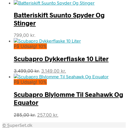
Batteriskift Suunto Spyder Og
Stinger
799,00
kr.
På Udsalg! 10%
Scubapro Dykkerflaske 10 Liter
Den
Den
3.499,00
kr.
3.149,00
kr.
oprindelige
aktuelle
På Udsalg! 10%
pris
pris
var:
er:
Scubapro Blylomme Til Seahawk Og
3.499,00 kr..
3.149,00 kr..
Equator
Den
Den
285,00
kr.
257,00
kr.
oprindelige
aktuelle
© SuperSet.dk
pris
pris