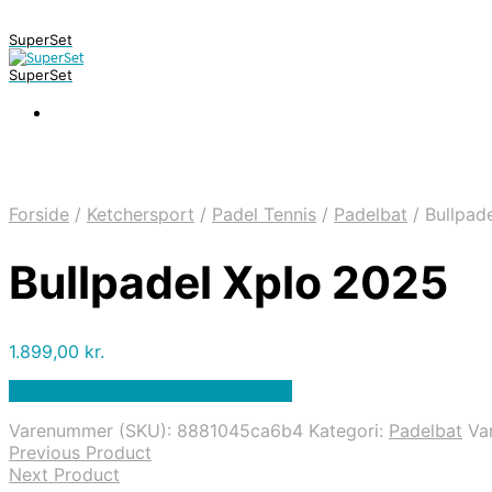
SuperSet
SuperSet
Forside
/
Ketchersport
/
Padel Tennis
/
Padelbat
/
Bullpad
Bullpadel Xplo 2025
1.899,00
kr.
Bedste pris hos Padelspecialist.dk
Varenummer (SKU):
8881045ca6b4
Kategori:
Padelbat
Va
Previous Product
Next Product