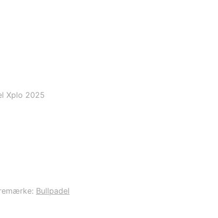
el Xplo 2025
remærke:
Bullpadel