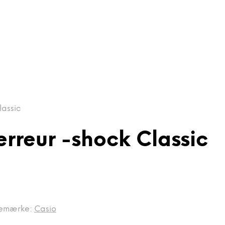
lassic
rreur -shock Classic
emærke:
Casio