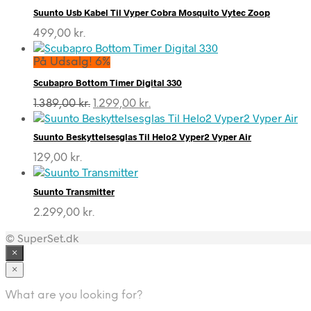
Suunto Usb Kabel Til Vyper Cobra Mosquito Vytec Zoop
499,00
kr.
På Udsalg! 6%
Scubapro Bottom Timer Digital 330
Den
Den
1.389,00
kr.
1.299,00
kr.
oprindelige
aktuelle
pris
pris
Suunto Beskyttelsesglas Til Helo2 Vyper2 Vyper Air
var:
er:
1.389,00 kr..
1.299,00 kr..
129,00
kr.
Suunto Transmitter
2.299,00
kr.
© SuperSet.dk
×
×
What are you looking for?