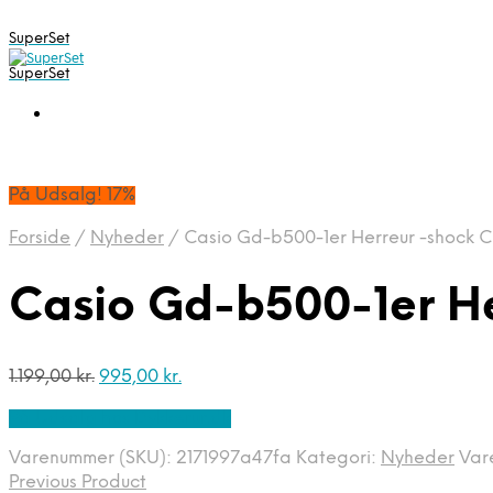
SuperSet
SuperSet
På Udsalg! 17%
Forside
/
Nyheder
/
Casio Gd-b500-1er Herreur -shock C
Casio Gd-b500-1er He
Den
Den
1.199,00
kr.
995,00
kr.
oprindelige
aktuelle
På Udsalg hos Dykkerur.dk
pris
pris
var:
er:
Varenummer (SKU):
2171997a47fa
Kategori:
Nyheder
Var
1.199,00 kr..
995,00 kr..
Previous Product