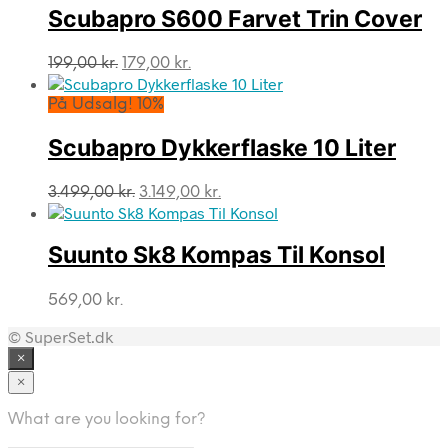
Scubapro S600 Farvet Trin Cover
Den
Den
199,00
kr.
179,00
kr.
oprindelige
aktuelle
pris
pris
På Udsalg! 10%
var:
er:
199,00 kr..
179,00 kr..
Scubapro Dykkerflaske 10 Liter
Den
Den
3.499,00
kr.
3.149,00
kr.
oprindelige
aktuelle
pris
pris
var:
er:
Suunto Sk8 Kompas Til Konsol
3.499,00 kr..
3.149,00 kr..
569,00
kr.
© SuperSet.dk
×
×
What are you looking for?