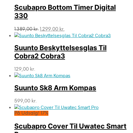
Scubapro Bottom Timer Digital
330
Den
Den
1.389,00
kr.
1.299,00
kr.
oprindelige
aktuelle
pris
pris
var:
er:
Suunto Beskyttelsesglas Til
1.389,00 kr..
1.299,00 kr..
Cobra2 Cobra3
129,00
kr.
Suunto Sk8 Arm Kompas
599,00
kr.
På Udsalg! 17%
Scubapro Cover Til Uwatec Smart