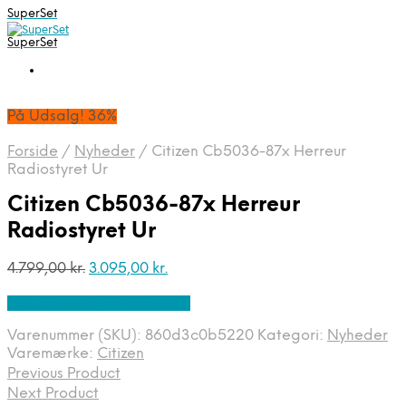
SuperSet
SuperSet
På Udsalg! 36%
Forside
/
Nyheder
/
Citizen Cb5036-87x Herreur
Radiostyret Ur
Citizen Cb5036-87x Herreur
Radiostyret Ur
Den
Den
4.799,00
kr.
3.095,00
kr.
oprindelige
aktuelle
På Udsalg hos Dykkerur.dk
pris
pris
var:
er:
Varenummer (SKU):
860d3c0b5220
Kategori:
Nyheder
4.799,00 kr..
3.095,00 kr..
Varemærke:
Citizen
Previous Product
Next Product