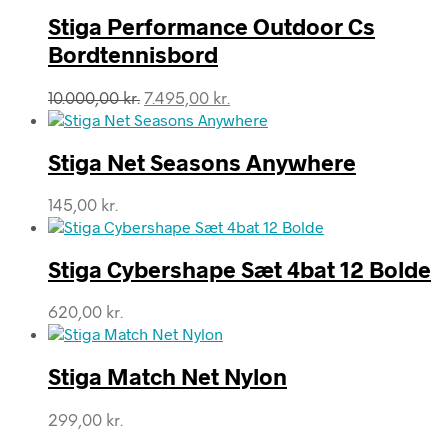
Stiga Performance Outdoor Cs
Bordtennisbord
Den
Den
10.000,00
kr.
7.495,00
kr.
oprindelige
aktuelle
pris
pris
var:
er:
Stiga Net Seasons Anywhere
10.000,00 kr..
7.495,00 kr..
145,00
kr.
Stiga Cybershape Sæt 4bat 12 Bolde
620,00
kr.
Stiga Match Net Nylon
299,00
kr.