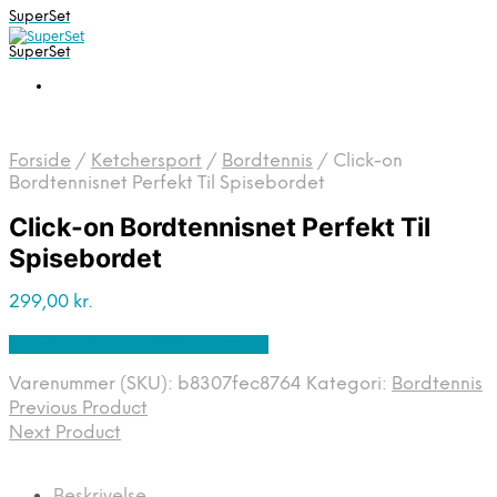
SuperSet
SuperSet
Forside
/
Ketchersport
/
Bordtennis
/
Click-on
Bordtennisnet Perfekt Til Spisebordet
Click-on Bordtennisnet Perfekt Til
Spisebordet
299,00
kr.
Bedste pris hos Hobbysport.dk
Varenummer (SKU):
b8307fec8764
Kategori:
Bordtennis
Previous Product
Next Product
Beskrivelse