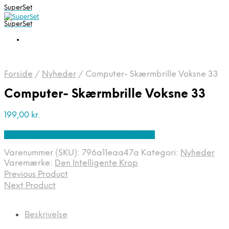
SuperSet
SuperSet
Forside
/
Nyheder
/
Computer- Skærmbrille Voksne 33
Computer- Skærmbrille Voksne 33
199,00
kr.
Bedste pris hos Denintelligentekrop.dk
Varenummer (SKU):
796a11eaa47a
Kategori:
Nyheder
Varemærke:
Den Intelligente Krop
Previous Product
Next Product
Beskrivelse