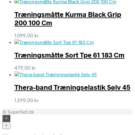
Træningsmåtte Kurma Black Grip
200 100 Cm
1.099,00
kr.
Træningsmåtte Sort Tpe 61 183 Cm
479,00
kr.
Thera-band Træningselastik Sølv 45
1.399,00
kr.
© SuperSet.dk
×
×