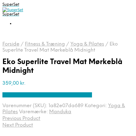
SuperSet
SuperSet
Forside
/
Fitness & Træning
/
Yoga & Pilates
/
Eko
Superlite Travel Mat Mørkeblå Midnight
Eko Superlite Travel Mat Mørkeblå
Midnight
359,00
kr.
Bedste pris hos Denintelligentekrop.dk
Varenummer (SKU):
1a82e07da689
Kategori:
Yoga &
Pilates
Varemærke:
Manduka
Previous Product
Next Product