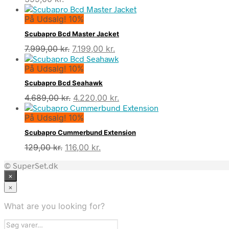
På Udsalg! 10%
Scubapro Bcd Master Jacket
Den
Den
7.999,00
kr.
7.199,00
kr.
oprindelige
aktuelle
På Udsalg! 10%
pris
pris
var:
er:
Scubapro Bcd Seahawk
7.999,00 kr..
7.199,00 kr..
Den
Den
4.689,00
kr.
4.220,00
kr.
oprindelige
aktuelle
På Udsalg! 10%
pris
pris
var:
er:
Scubapro Cummerbund Extension
4.689,00 kr..
4.220,00 kr..
Den
Den
129,00
kr.
116,00
kr.
oprindelige
aktuelle
© SuperSet.dk
pris
pris
×
var:
er:
129,00 kr..
116,00 kr..
×
What are you looking for?