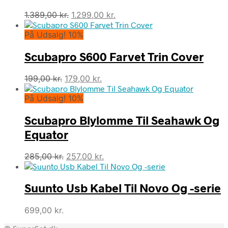
Den
Den
1.389,00
kr.
1.299,00
kr.
oprindelige
aktuelle
På Udsalg! 10%
pris
pris
var:
er:
Scubapro S600 Farvet Trin Cover
1.389,00 kr..
1.299,00 kr..
Den
Den
199,00
kr.
179,00
kr.
oprindelige
aktuelle
På Udsalg! 10%
pris
pris
var:
er:
Scubapro Blylomme Til Seahawk Og
199,00 kr..
179,00 kr..
Equator
Den
Den
285,00
kr.
257,00
kr.
oprindelige
aktuelle
pris
pris
Suunto Usb Kabel Til Novo Og -serie
var:
er:
285,00 kr..
257,00 kr..
699,00
kr.