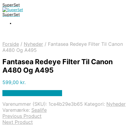
SuperSet
SuperSet
Forside
/
Nyheder
/
Fantasea Redeye Filter Til Canon
A480 Og A495
Fantasea Redeye Filter Til Canon
A480 Og A495
599,00
kr.
Bedste pris hos Diving .dk
Varenummer (SKU):
1ce4b29e3b65
Kategori:
Nyheder
Varemærke:
Sealife
Previous Product
Next Product