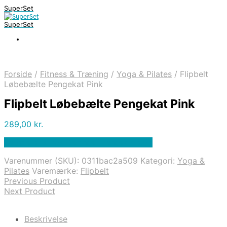
SuperSet
SuperSet
Forside
/
Fitness & Træning
/
Yoga & Pilates
/
Flipbelt
Løbebælte Pengekat Pink
Flipbelt Løbebælte Pengekat Pink
289,00
kr.
Bedste pris hos Denintelligentekrop.dk
Varenummer (SKU):
0311bac2a509
Kategori:
Yoga &
Pilates
Varemærke:
Flipbelt
Previous Product
Next Product
Beskrivelse