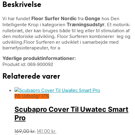
Beskrivelse
Vi har fundet
Floor Surfer Nordic
fra
Gonge
hos Den
Intelligente Krop i kategorien
Træningsudstyr
. Et motorik-
rullebræt, der kan bruges både til leg eller til stimulation af
den motoriske udvikling. Floor Surferen kombinerer leg og
udvikling.Floor Surferen er udviklet i samarbejde med
børnefysioterapeuter, for a
Yderlige produktinformationer:
Produkt id: 069-900092
Relaterede varer
På Udsalg! 17%
Scubapro Cover Til Uwatec Smart
Pro
Den
Den
169,00
kr.
141,00
kr.