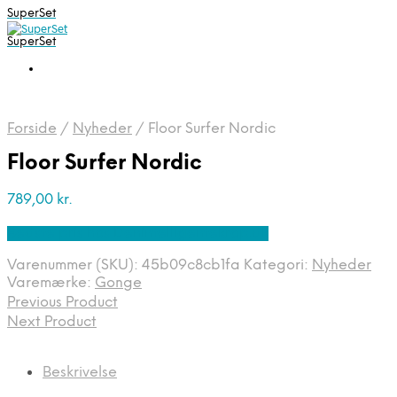
SuperSet
SuperSet
Forside
/
Nyheder
/
Floor Surfer Nordic
Floor Surfer Nordic
789,00
kr.
Bedste pris hos Denintelligentekrop.dk
Varenummer (SKU):
45b09c8cb1fa
Kategori:
Nyheder
Varemærke:
Gonge
Previous Product
Next Product
Beskrivelse