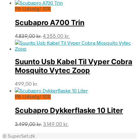
oprindelige
aktuelle
pris
pris
På Udsalg! 10%
var:
er:
169,00 kr..
141,00 kr..
Scubapro A700 Trin
Den
Den
4.839,00
kr.
4.355,00
kr.
oprindelige
aktuelle
pris
pris
var:
er:
Suunto Usb Kabel Til Vyper Cobra
4.839,00 kr..
4.355,00 kr..
Mosquito Vytec Zoop
499,00
kr.
På Udsalg! 10%
Scubapro Dykkerflaske 10 Liter
Den
Den
3.499,00
kr.
3.149,00
kr.
oprindelige
aktuelle
© SuperSet.dk
pris
pris