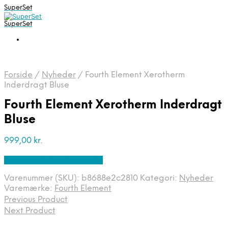
SuperSet
SuperSet
Forside
/
Nyheder
/
Fourth Element Xerotherm
Inderdragt Bluse
Fourth Element Xerotherm Inderdragt
Bluse
999,00
kr.
Bedste pris hos Diving .dk
Varenummer (SKU):
b8688e2c2810
Kategori:
Nyheder
Varemærke:
Fourth Element
Previous Product
Next Product