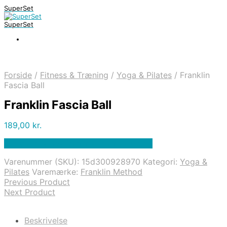
SuperSet
SuperSet
Forside
/
Fitness & Træning
/
Yoga & Pilates
/
Franklin
Fascia Ball
Franklin Fascia Ball
189,00
kr.
Bedste pris hos Denintelligentekrop.dk
Varenummer (SKU):
15d300928970
Kategori:
Yoga &
Pilates
Varemærke:
Franklin Method
Previous Product
Next Product
Beskrivelse