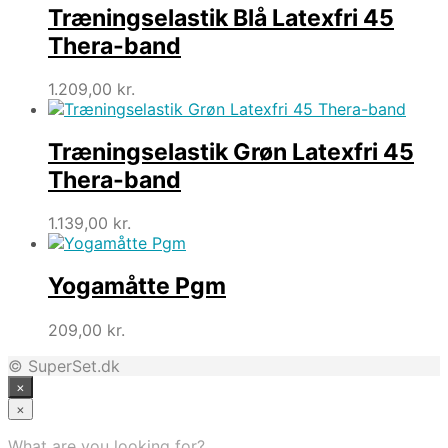
Træningselastik Blå Latexfri 45
Thera-band
1.209,00
kr.
Træningselastik Grøn Latexfri 45
Thera-band
1.139,00
kr.
Yogamåtte Pgm
209,00
kr.
© SuperSet.dk
×
×
What are you looking for?