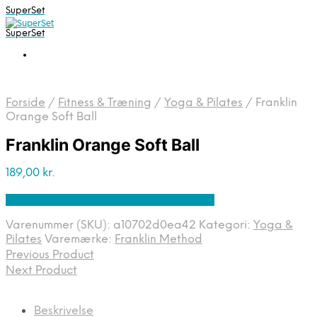
SuperSet
SuperSet
Forside
/
Fitness & Træning
/
Yoga & Pilates
/
Franklin
Orange Soft Ball
Franklin Orange Soft Ball
189,00
kr.
Bedste pris hos Denintelligentekrop.dk
Varenummer (SKU):
a10702d0ea42
Kategori:
Yoga &
Pilates
Varemærke:
Franklin Method
Previous Product
Next Product
Beskrivelse