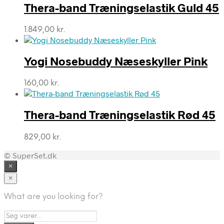
Thera-band Træningselastik Guld 45
1.849,00
kr.
Yogi Nosebuddy Næseskyller Pink
160,00
kr.
Thera-band Træningselastik Rød 45
829,00
kr.
© SuperSet.dk
×
×
What are you looking for?