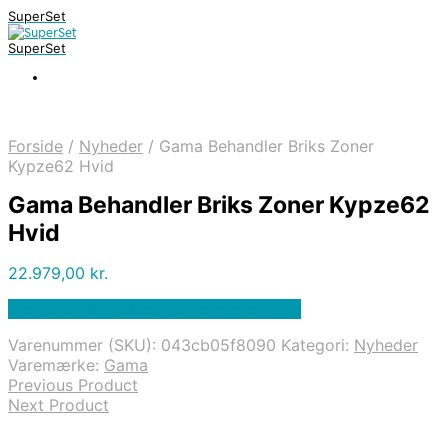
SuperSet
SuperSet
Forside
/
Nyheder
/
Gama Behandler Briks Zoner
Kypze62 Hvid
Gama Behandler Briks Zoner Kypze62
Hvid
22.979,00
kr.
Bedste pris hos Denintelligentekrop.dk
Varenummer (SKU):
043cb05f8090
Kategori:
Nyheder
Varemærke:
Gama
Previous Product
Next Product