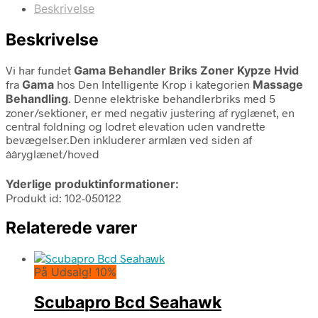
Beskrivelse
Beskrivelse
Vi har fundet
Gama Behandler Briks Zoner Kypze Hvid
fra
Gama
hos Den Intelligente Krop i kategorien
Massage
Behandling
. Denne elektriske behandlerbriks med 5
zoner/sektioner, er med negativ justering af ryglænet, en
central foldning og lodret elevation uden vandrette
bevægelser.Den inkluderer armlæn ved siden af
ââryglænet/hoved
Yderlige produktinformationer:
Produkt id: 102-050122
Relaterede varer
På Udsalg! 10%
Scubapro Bcd Seahawk