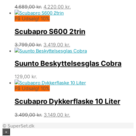
Den
Den
4.689,00
kr.
4.220,00
kr.
oprindelige
aktuelle
På Udsalg! 10%
pris
pris
var:
er:
Scubapro S600 2trin
4.689,00 kr..
4.220,00 kr..
Den
Den
3.799,00
kr.
3.419,00
kr.
oprindelige
aktuelle
pris
pris
Suunto Beskyttelsesglas Cobra
var:
er:
3.799,00 kr..
3.419,00 kr..
129,00
kr.
På Udsalg! 10%
Scubapro Dykkerflaske 10 Liter
Den
Den
3.499,00
kr.
3.149,00
kr.
oprindelige
aktuelle
© SuperSet.dk
pris
pris
×
var:
er: