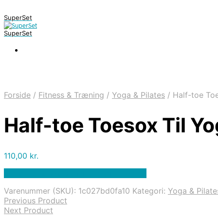
SuperSet
SuperSet
Forside
/
Fitness & Træning
/
Yoga & Pilates
/
Half-toe Toe
Half-toe Toesox Til Yo
110,00
kr.
Bedste pris hos Denintelligentekrop.dk
Varenummer (SKU):
1c027bd0fa10
Kategori:
Yoga & Pilate
Previous Product
Next Product