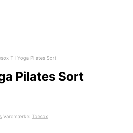
sox Til Yoga Pilates Sort
ga Pilates Sort
s
Varemærke:
Toesox