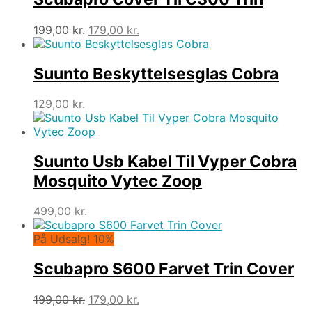
Den
Den
199,00
kr.
179,00
kr.
oprindelige
aktuelle
pris
pris
var:
er:
Suunto Beskyttelsesglas Cobra
199,00 kr..
179,00 kr..
129,00
kr.
Suunto Usb Kabel Til Vyper Cobra
Mosquito Vytec Zoop
499,00
kr.
På Udsalg! 10%
Scubapro S600 Farvet Trin Cover
Den
Den
199,00
kr.
179,00
kr.