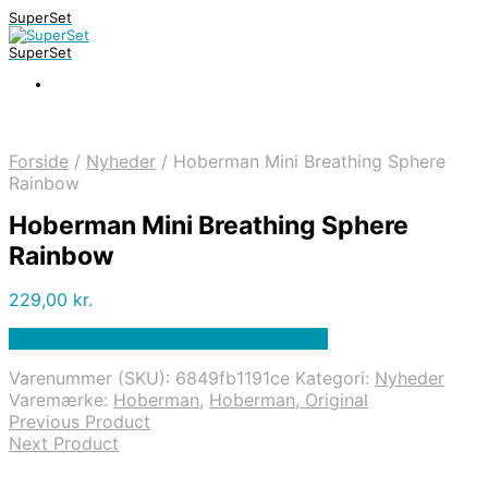
SuperSet
SuperSet
Forside
/
Nyheder
/
Hoberman Mini Breathing Sphere
Rainbow
Hoberman Mini Breathing Sphere
Rainbow
229,00
kr.
Bedste pris hos Denintelligentekrop.dk
Varenummer (SKU):
6849fb1191ce
Kategori:
Nyheder
Varemærke:
Hoberman
,
Hoberman, Original
Previous Product
Next Product