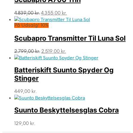
Den
Den
4.839,00
kr.
4.355,00
kr.
oprindelige
aktuelle
pris
pris
På Udsalg! 10%
var:
er:
4.839,00 kr..
4.355,00 kr..
Scubapro Transmitter Til Luna Sol
Den
Den
2.799,00
kr.
2.519,00
kr.
oprindelige
aktuelle
pris
pris
var:
er:
Batteriskift Suunto Spyder Og
2.799,00 kr..
2.519,00 kr..
Stinger
449,00
kr.
Suunto Beskyttelsesglas Cobra
129,00
kr.