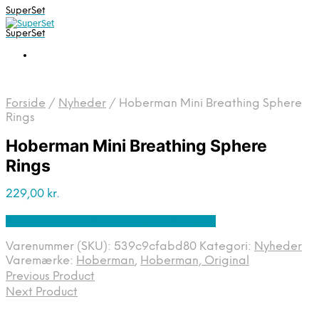
SuperSet
SuperSet
Forside
/
Nyheder
/
Hoberman Mini Breathing Sphere
Rings
Hoberman Mini Breathing Sphere
Rings
229,00
kr.
Bedste pris hos Denintelligentekrop.dk
Varenummer (SKU):
539c9cfabd80
Kategori:
Nyheder
Varemærke:
Hoberman
,
Hoberman, Original
Previous Product
Next Product