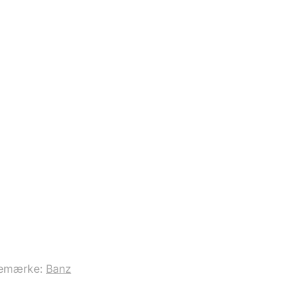
emærke:
Banz