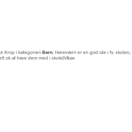
te Krop i kategorien
Børn
. Høreværn er en god ide i fx. skolen,
helt ok at have dem med i skole)V&ae