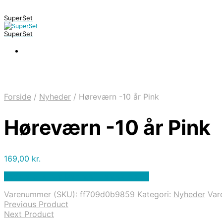
SuperSet
SuperSet
Forside
/
Nyheder
/
Høreværn -10 år Pink
Høreværn -10 år Pink
169,00
kr.
Bedste pris hos Denintelligentekrop.dk
Varenummer (SKU):
ff709d0b9859
Kategori:
Nyheder
Var
Previous Product
Next Product