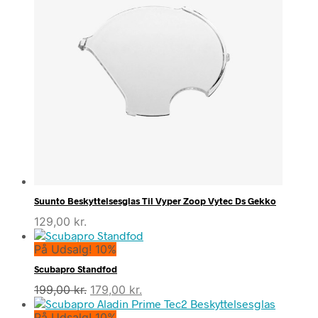
Suunto Beskyttelsesglas Til Vyper Zoop Vytec Ds Gekko
129,00
kr.
På Udsalg! 10%
Scubapro Standfod
Den
Den
199,00
kr.
179,00
kr.
oprindelige
aktuelle
På Udsalg! 10%
pris
pris