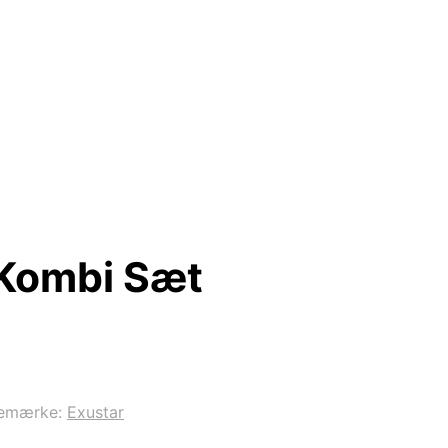
 Kombi Sæt
emærke:
Exustar