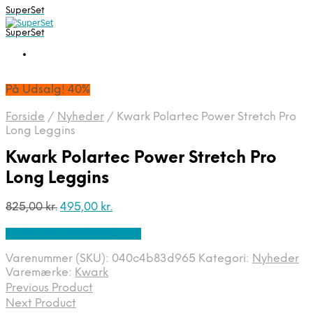
SuperSet
SuperSet
På Udsalg! 40%
Forside
/
Nyheder
/
Kwark Polartec Power Stretch Pro
Long Leggins
Kwark Polartec Power Stretch Pro
Long Leggins
Den
Den
825,00
kr.
495,00
kr.
oprindelige
aktuelle
På Udsalg hos Prodive.dk
pris
pris
var:
er:
Varenummer (SKU):
040c4b83d965
Kategori:
Nyheder
825,00 kr..
495,00 kr..
Varemærke:
Kwark
Previous Product
Next Product