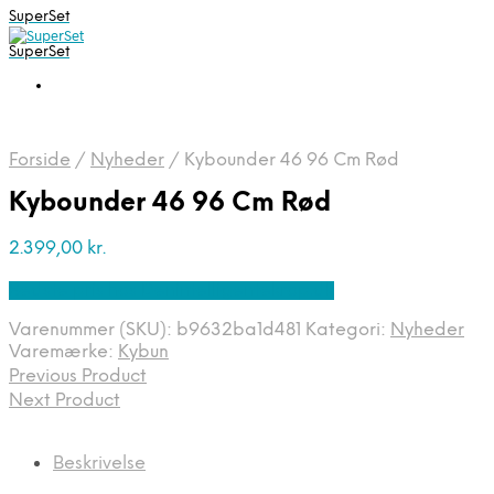
SuperSet
SuperSet
Forside
/
Nyheder
/
Kybounder 46 96 Cm Rød
Kybounder 46 96 Cm Rød
2.399,00
kr.
Bedste pris hos Denintelligentekrop.dk
Varenummer (SKU):
b9632ba1d481
Kategori:
Nyheder
Varemærke:
Kybun
Previous Product
Next Product
Beskrivelse