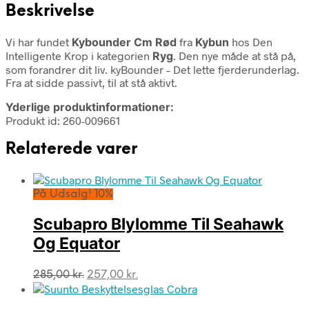
Beskrivelse
Vi har fundet
Kybounder Cm Rød
fra
Kybun
hos Den
Intelligente Krop i kategorien
Ryg
. Den nye måde at stå på,
som forandrer dit liv. kyBounder – Det lette fjerderunderlag.
Fra at sidde passivt, til at stå aktivt.
Yderlige produktinformationer:
Produkt id: 260-009661
Relaterede varer
På Udsalg! 10%
Scubapro Blylomme Til Seahawk
Og Equator
Den
Den
285,00
kr.
257,00
kr.
oprindelige
aktuelle
pris
pris