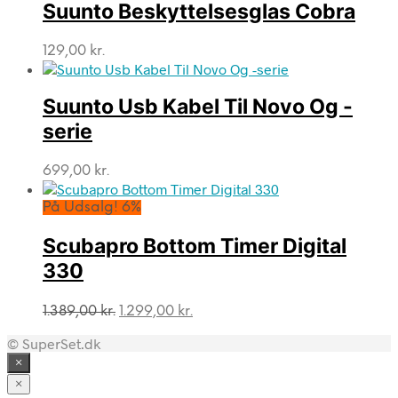
var:
er:
Suunto Beskyttelsesglas Cobra
285,00 kr..
257,00 kr..
129,00
kr.
Suunto Usb Kabel Til Novo Og -
serie
699,00
kr.
På Udsalg! 6%
Scubapro Bottom Timer Digital
330
Den
Den
1.389,00
kr.
1.299,00
kr.
oprindelige
aktuelle
© SuperSet.dk
pris
pris
var:
er:
×
1.389,00 kr..
1.299,00 kr..
×