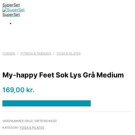
SuperSet
SuperSet
FORSIDE
/
FITNESS & TRÆNING
/
YOGA & PILATES
My-happy Feet Sok Lys Grå Medium
169,00
kr.
Bedste pris hos Denintelligentekrop.dk
VARENUMMER (SKU):
58F5F6974B2D
KATEGORI:
YOGA & PILATES