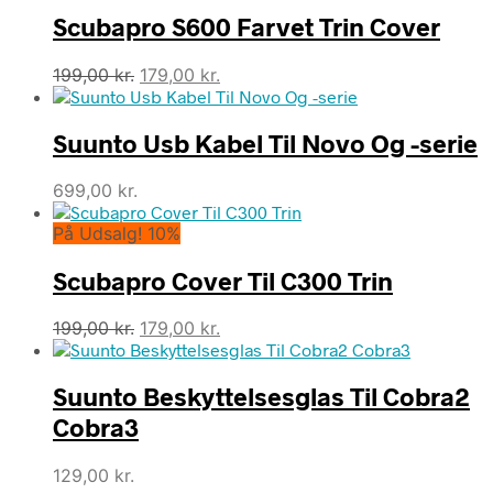
Scubapro S600 Farvet Trin Cover
Den
Den
199,00
kr.
179,00
kr.
oprindelige
aktuelle
pris
pris
Suunto Usb Kabel Til Novo Og -serie
var:
er:
199,00 kr..
179,00 kr..
699,00
kr.
På Udsalg! 10%
Scubapro Cover Til C300 Trin
Den
Den
199,00
kr.
179,00
kr.
oprindelige
aktuelle
pris
pris
Suunto Beskyttelsesglas Til Cobra2
var:
er:
199,00 kr..
179,00 kr..
Cobra3
129,00
kr.