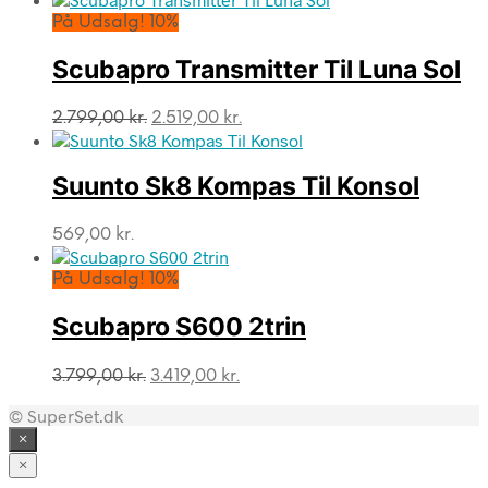
På Udsalg! 10%
Scubapro Transmitter Til Luna Sol
Den
Den
2.799,00
kr.
2.519,00
kr.
oprindelige
aktuelle
pris
pris
var:
er:
Suunto Sk8 Kompas Til Konsol
2.799,00 kr..
2.519,00 kr..
569,00
kr.
På Udsalg! 10%
Scubapro S600 2trin
Den
Den
3.799,00
kr.
3.419,00
kr.
oprindelige
aktuelle
© SuperSet.dk
pris
pris
var:
er:
×
3.799,00 kr..
3.419,00 kr..
×