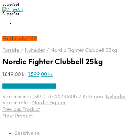
SuperSet
SuperSet
På Udsalg! 14%
Forside
/
Nyheder
/
Nordic Fighter Clubbell 25kg
Nordic Fighter Clubbell 25kg
Den
Den
1.849,00
kr.
1.599,00
kr.
oprindelige
aktuelle
På Udsalg hos Apuls.dk
pris
pris
var:
er:
Varenummer (SKU):
dc4423160fe7
Kategori:
Nyheder
1.849,00 kr..
1.599,00 kr..
Varemærke:
Nordic Fighter
Previous Product
Next Product
Beskrivelse