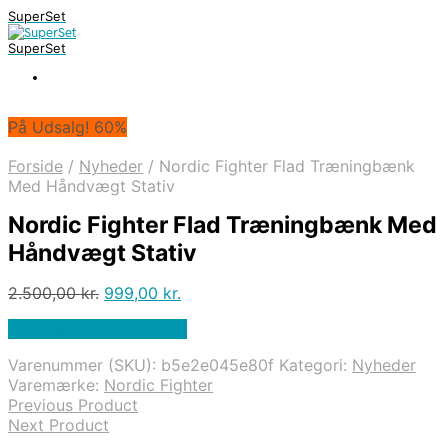
SuperSet
SuperSet
På Udsalg! 60%
Forside
/
Nyheder
/
Nordic Fighter Flad Træningbænk
Med Håndvægt Stativ
Nordic Fighter Flad Træningbænk Med
Håndvægt Stativ
Den
Den
2.500,00
kr.
999,00
kr.
oprindelige
aktuelle
På Udsalg hos Apuls.dk
pris
pris
var:
er:
Varenummer (SKU):
b5e2e045e80f
Kategori:
Nyheder
2.500,00 kr..
999,00 kr..
Varemærke:
Nordic Fighter
Previous Product
Next Product