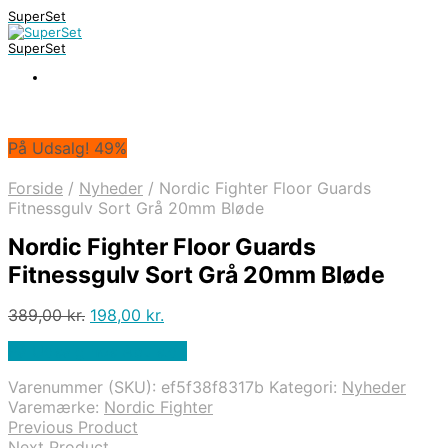
SuperSet
SuperSet
På Udsalg! 49%
Forside
/
Nyheder
/
Nordic Fighter Floor Guards
Fitnessgulv Sort Grå 20mm Bløde
Nordic Fighter Floor Guards
Fitnessgulv Sort Grå 20mm Bløde
Den
Den
389,00
kr.
198,00
kr.
oprindelige
aktuelle
På Udsalg hos Apuls.dk
pris
pris
var:
er:
Varenummer (SKU):
ef5f38f8317b
Kategori:
Nyheder
389,00 kr..
198,00 kr..
Varemærke:
Nordic Fighter
Previous Product
Next Product