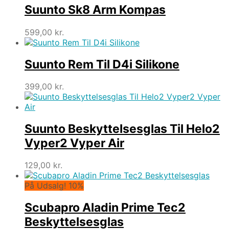
Suunto Sk8 Arm Kompas
599,00
kr.
Suunto Rem Til D4i Silikone
399,00
kr.
Suunto Beskyttelsesglas Til Helo2
Vyper2 Vyper Air
129,00
kr.
På Udsalg! 10%
Scubapro Aladin Prime Tec2
Beskyttelsesglas