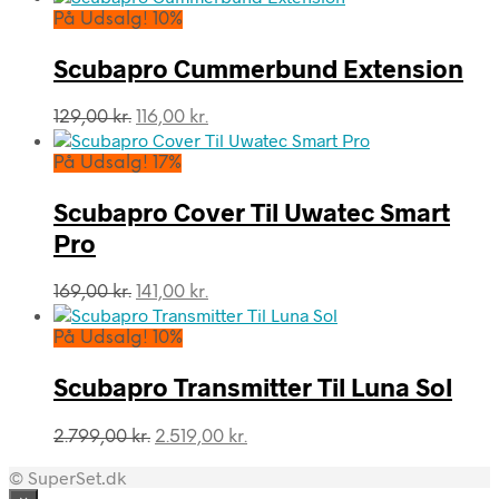
På Udsalg! 10%
Scubapro Cummerbund Extension
Den
Den
129,00
kr.
116,00
kr.
oprindelige
aktuelle
pris
pris
På Udsalg! 17%
var:
er:
129,00 kr..
116,00 kr..
Scubapro Cover Til Uwatec Smart
Pro
Den
Den
169,00
kr.
141,00
kr.
oprindelige
aktuelle
pris
pris
På Udsalg! 10%
var:
er:
169,00 kr..
141,00 kr..
Scubapro Transmitter Til Luna Sol
Den
Den
2.799,00
kr.
2.519,00
kr.
oprindelige
aktuelle
© SuperSet.dk
pris
pris