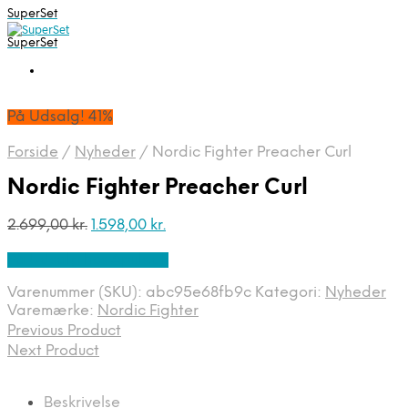
SuperSet
SuperSet
På Udsalg! 41%
Forside
/
Nyheder
/
Nordic Fighter Preacher Curl
Nordic Fighter Preacher Curl
Den
Den
2.699,00
kr.
1.598,00
kr.
oprindelige
aktuelle
På Udsalg hos Apuls.dk
pris
pris
var:
er:
Varenummer (SKU):
abc95e68fb9c
Kategori:
Nyheder
2.699,00 kr..
1.598,00 kr..
Varemærke:
Nordic Fighter
Previous Product
Next Product
Beskrivelse