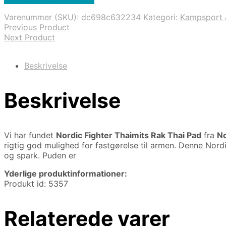
pris
pris
var:
er:
Varenummer (SKU):
dc698c632234
Kategori:
Kampsport 
1.999,00 kr..
999,00 kr..
Previous Product
Next Product
Beskrivelse
Beskrivelse
Vi har fundet
Nordic Fighter Thaimits Rak Thai Pad
fra
No
rigtig god mulighed for fastgørelse til armen. Denne Nordi
og spark. Puden er
Yderlige produktinformationer:
Produkt id: 5357
Relaterede varer