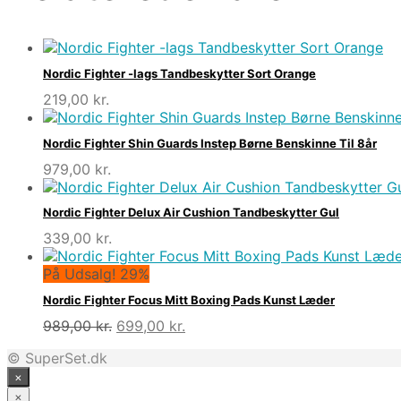
Nordic Fighter -lags Tandbeskytter Sort Orange
219,00
kr.
Nordic Fighter Shin Guards Instep Børne Benskinne Til 8år
979,00
kr.
Nordic Fighter Delux Air Cushion Tandbeskytter Gul
339,00
kr.
På Udsalg! 29%
Nordic Fighter Focus Mitt Boxing Pads Kunst Læder
Den
Den
989,00
kr.
699,00
kr.
oprindelige
aktuelle
© SuperSet.dk
pris
pris
×
var:
er:
989,00 kr..
699,00 kr..
×