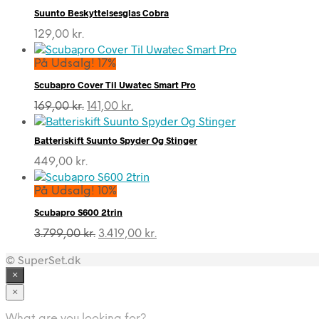
Suunto Beskyttelsesglas Cobra
129,00
kr.
På Udsalg! 17%
Scubapro Cover Til Uwatec Smart Pro
Den
Den
169,00
kr.
141,00
kr.
oprindelige
aktuelle
pris
pris
Batteriskift Suunto Spyder Og Stinger
var:
er:
169,00 kr..
141,00 kr..
449,00
kr.
På Udsalg! 10%
Scubapro S600 2trin
Den
Den
3.799,00
kr.
3.419,00
kr.
oprindelige
aktuelle
© SuperSet.dk
pris
pris
var:
er:
×
3.799,00 kr..
3.419,00 kr..
×
What are you looking for?