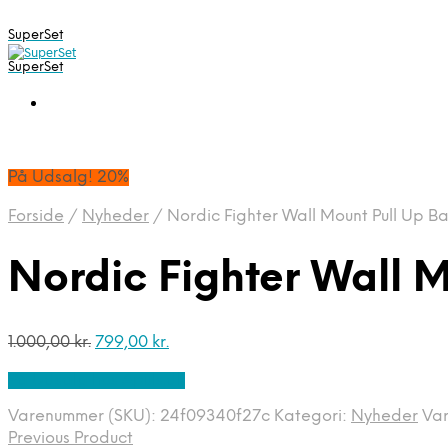
SuperSet
SuperSet
På Udsalg! 20%
Forside
/
Nyheder
/
Nordic Fighter Wall Mount Pull Up Ba
Nordic Fighter Wall M
Den
Den
1.000,00
kr.
799,00
kr.
oprindelige
aktuelle
På Udsalg hos Apuls.dk
pris
pris
var:
er:
Varenummer (SKU):
24f09340f27c
Kategori:
Nyheder
Va
1.000,00 kr..
799,00 kr..
Previous Product