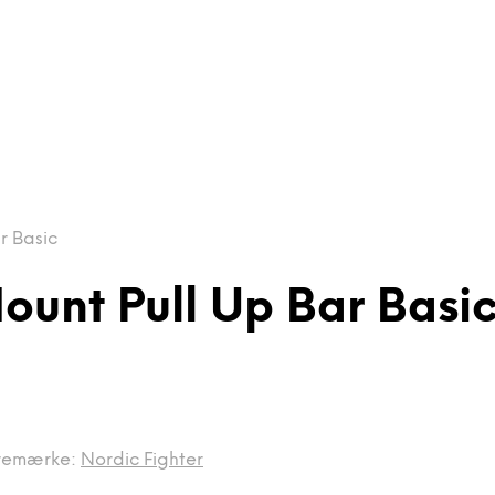
r Basic
ount Pull Up Bar Basi
remærke:
Nordic Fighter