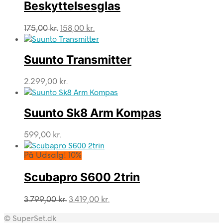
Beskyttelsesglas
Den
Den
175,00
kr.
158,00
kr.
oprindelige
aktuelle
pris
pris
var:
er:
Suunto Transmitter
175,00 kr..
158,00 kr..
2.299,00
kr.
Suunto Sk8 Arm Kompas
599,00
kr.
På Udsalg! 10%
Scubapro S600 2trin
Den
Den
3.799,00
kr.
3.419,00
kr.
oprindelige
aktuelle
© SuperSet.dk
pris
pris