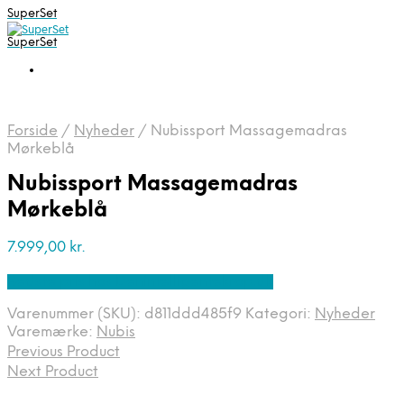
SuperSet
SuperSet
Forside
/
Nyheder
/
Nubissport Massagemadras
Mørkeblå
Nubissport Massagemadras
Mørkeblå
7.999,00
kr.
Bedste pris hos Denintelligentekrop.dk
Varenummer (SKU):
d811ddd485f9
Kategori:
Nyheder
Varemærke:
Nubis
Previous Product
Next Product