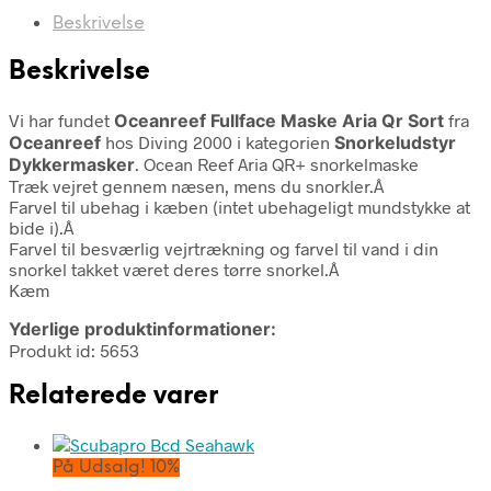
Beskrivelse
Beskrivelse
Vi har fundet
Oceanreef Fullface Maske Aria Qr Sort
fra
Oceanreef
hos Diving 2000 i kategorien
Snorkeludstyr
Dykkermasker
. Ocean Reef Aria QR+ snorkelmaske
Træk vejret gennem næsen, mens du snorkler.Â
Farvel til ubehag i kæben (intet ubehageligt mundstykke at
bide i).Â
Farvel til besværlig vejrtrækning og farvel til vand i din
snorkel takket været deres tørre snorkel.Â
Kæm
Yderlige produktinformationer:
Produkt id: 5653
Relaterede varer
På Udsalg! 10%