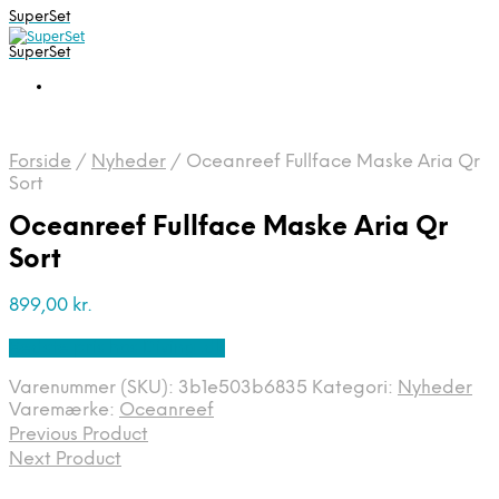
SuperSet
SuperSet
Forside
/
Nyheder
/
Oceanreef Fullface Maske Aria Qr
Sort
Oceanreef Fullface Maske Aria Qr
Sort
899,00
kr.
Bedste pris hos Diving .dk
Varenummer (SKU):
3b1e503b6835
Kategori:
Nyheder
Varemærke:
Oceanreef
Previous Product
Next Product