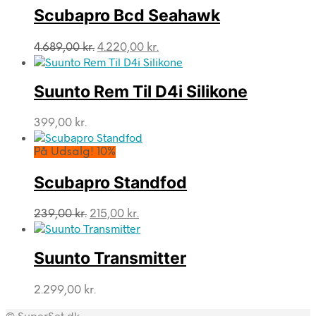
Scubapro Bcd Seahawk
Den
Den
4.689,00
kr.
4.220,00
kr.
oprindelige
aktuelle
pris
pris
var:
er:
Suunto Rem Til D4i Silikone
4.689,00 kr..
4.220,00 kr..
399,00
kr.
På Udsalg! 10%
Scubapro Standfod
Den
Den
239,00
kr.
215,00
kr.
oprindelige
aktuelle
pris
pris
var:
er:
Suunto Transmitter
239,00 kr..
215,00 kr..
2.299,00
kr.
© SuperSet.dk