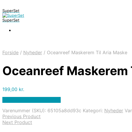
SuperSet
SuperSet
Forside
/
Nyheder
/
Oceanreef Maskerem Til Aria Maske
Oceanreef Maskerem T
199,00
kr.
Bedste pris hos Diving .dk
Varenummer (SKU):
65105a8dd93c
Kategori:
Nyheder
Va
Previous Product
Next Product