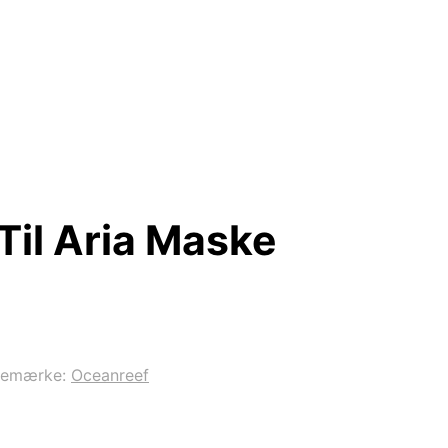
il Aria Maske
remærke:
Oceanreef