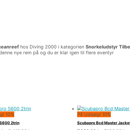
eanreef
hos Diving 2000 i kategorien
Snorkeludstyr Tilbe
denne nye rem på og du er klar igen til flere eventyr
g! 10%
På Udsalg! 10%
S600 2trin
Scubapro Bcd Master Jacke