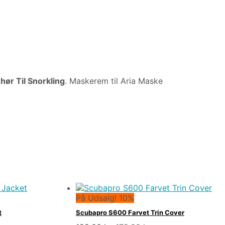
hør Til Snorkling
. Maskerem til Aria Maske
På Udsalg! 10%
t
Scubapro S600 Farvet Trin Cover